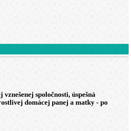
j vznešenej spoločnosti, úspešná
rostlivej domácej panej a matky - po