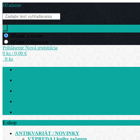
Hľadanie
Hľadať v tovare
Hľadať v článkoch
Prihlásenie
Nová registrácia
0 ks / 0,00 €
0 ks
O nás
Ako nakupovať
Obchodné podmienky
Kontakty
E-shop
ANTIKVARIÁT / NOVINKY
VÝPREDAJ knihy za1euro