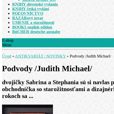
KNIHY slovenské vydania
KNIHY česká vydání
POĽOVNÍCTVO
BAZÁRový tovar
UMENIE a starožitnosti
BOOKS english edition
BüCHER deutsche ausgabe
E-shop
Menu
Úvod
»
ANTIKVARIÁT / NOVINKY
»
Podvody /Judith Michael/
Podvody /Judith Michael/
dvojičky Sabrina a Stephania sú si navlas 
obchodníčka so starožitnosťami a dizajnérk
rokoch sa ...