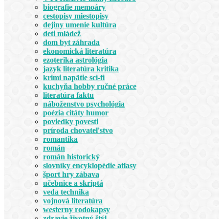
biografie memoáry
cestopisy miestopisy
dejiny umenie kultúra
deti mládež
dom byt záhrada
ekonomická literatúra
ezoterika astrológia
jazyk literatúra kritika
krimi napätie sci-fi
kuchyňa hobby ručné práce
literatúra faktu
náboženstvo psychológia
poézia citáty humor
poviedky povesti
príroda chovateľstvo
romantika
román
román historický
slovníky encyklopédie atlasy
šport hry zábava
učebnice a skriptá
veda technika
vojnová literatúra
westerny rodokapsy
zdravie životný štýl