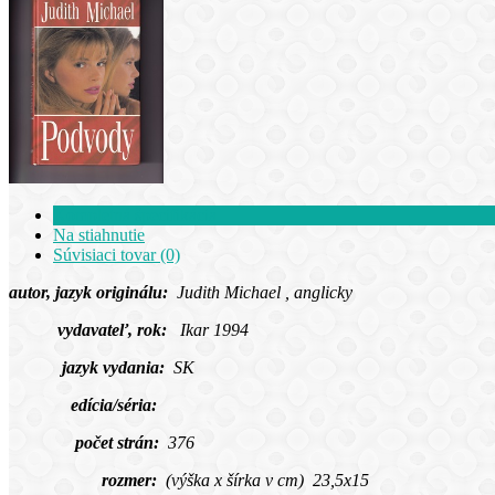
Kompletná špecifikácia
Na stiahnutie
Súvisiaci tovar (0)
autor, jazyk originálu:
Judith Michael , anglicky
vydavateľ, rok:
Ikar 1994
jazyk vydania:
SK
edícia/séria:
počet strán:
376
rozmer:
(výška x šírka v cm) 23,5x15