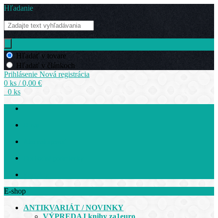
Hľadanie
Hľadať v tovare
Hľadať v článkoch
Prihlásenie
Nová registrácia
0 ks / 0,00 €
0 ks
O nás
Ako nakupovať
Obchodné podmienky
Kontakty
E-shop
ANTIKVARIÁT / NOVINKY
VÝPREDAJ knihy za1euro