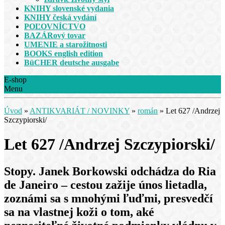
KNIHY slovenské vydania
KNIHY česká vydání
POĽOVNÍCTVO
BAZÁRový tovar
UMENIE a starožitnosti
BOOKS english edition
BüCHER deutsche ausgabe
E-shop
Menu
Úvod
»
ANTIKVARIÁT / NOVINKY
»
román
»
Let 627 /Andrzej
Szczypiorski/
Let 627 /Andrzej Szczypiorski/
Stopy. Janek Borkowski odchádza do Ria
de Janeiro – cestou zažije únos lietadla,
zoznámi sa s mnohými ľuďmi, presvedčí
sa na vlastnej koži o tom, aké