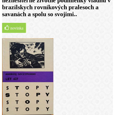
neznesiteľné životné podmienky vládnu v
brazílskych rovníkových pralesoch a
savanách a spolu so svojimi..
novinka