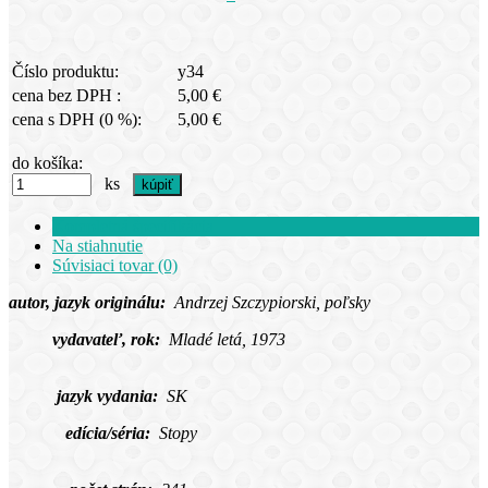
Číslo produktu:
y34
cena bez DPH :
5,00 €
cena s DPH (0 %):
5,00 €
do košíka:
ks
Kompletná špecifikácia
Na stiahnutie
Súvisiaci tovar (0)
autor, jazyk originálu:
Andrzej Szczypiorski, poľsky
vydavateľ, rok:
Mladé letá, 1973
jazyk vydania:
SK
edícia/séria:
Stopy