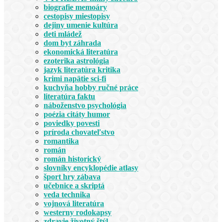
biografie memoáry
cestopisy miestopisy
dejiny umenie kultúra
deti mládež
dom byt záhrada
ekonomická literatúra
ezoterika astrológia
jazyk literatúra kritika
krimi napätie sci-fi
kuchyňa hobby ručné práce
literatúra faktu
náboženstvo psychológia
poézia citáty humor
poviedky povesti
príroda chovateľstvo
romantika
román
román historický
slovníky encyklopédie atlasy
šport hry zábava
učebnice a skriptá
veda technika
vojnová literatúra
westerny rodokapsy
zdravie životný štýl