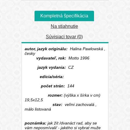
Kompletná špecifikácia
Na stiahnutie
Súvisiaci tovar (0)
autor, jazyk originálu:
Halina Pawlowská ,
česky
vydavateľ, rok:
Motto 1996
jazyk vydania:
CZ
edícia/séria:
počet strán:
144
rozmer:
(výška x šírka v cm)
19,5x12,5
stav:
veľmi zachovalá ,
málo listovaná
poznámka:
jak žít /dvanáct rad, aby se
vám neposmívali/ - jakého si vybrat muže