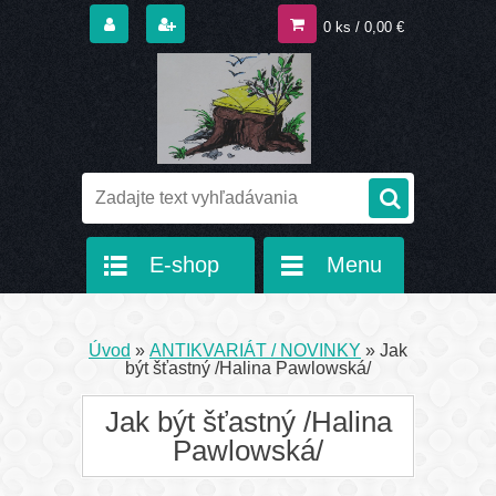
0 ks / 0,00 €
E-shop
Menu
Úvod
»
ANTIKVARIÁT / NOVINKY
»
Jak
být šťastný /Halina Pawlowská/
Jak být šťastný /Halina
Pawlowská/