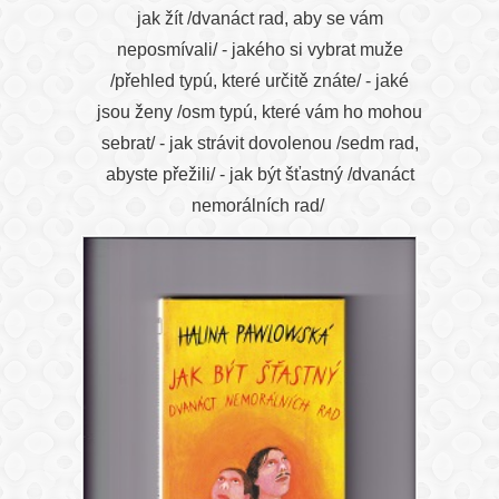
jak žít /dvanáct rad, aby se vám
neposmívali/ - jakého si vybrat muže
/přehled typú, které určitě znáte/ - jaké
jsou ženy /osm typú, které vám ho mohou
sebrat/ - jak strávit dovolenou /sedm rad,
abyste přežili/ - jak být šťastný /dvanáct
nemorálních rad/